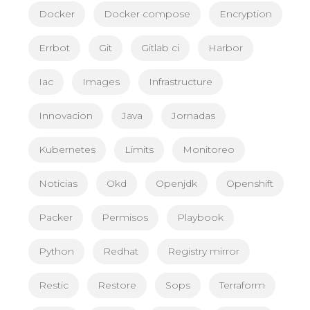
Docker
Docker compose
Encryption
Errbot
Git
Gitlab ci
Harbor
Iac
Images
Infrastructure
Innovacion
Java
Jornadas
Kubernetes
Limits
Monitoreo
Noticias
Okd
Openjdk
Openshift
Packer
Permisos
Playbook
Python
Redhat
Registry mirror
Restic
Restore
Sops
Terraform